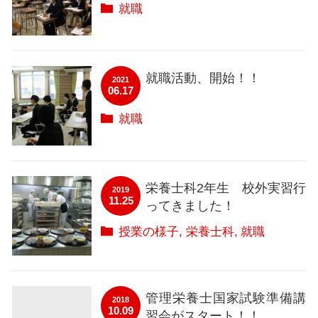
就職
就職活動、開始！！
2021
06.17
就職
栄養士科2年生 校外実習行
2019
11.25
ってきました！
授業の様子
栄養士科
就職
管理栄養士国家試験準備講
2018
10.09
習会がスタート！！