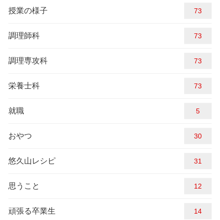
授業の様子
81
調理師科
74
調理専攻科
81
栄養士科
81
就職
5
おやつ
30
悠久山レシピ
31
思うこと
12
頑張る卒業生
14