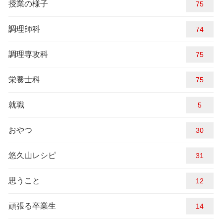
授業の様子
83
調理師科
74
調理専攻科
83
栄養士科
83
就職
5
おやつ
30
悠久山レシピ
31
思うこと
12
頑張る卒業生
14