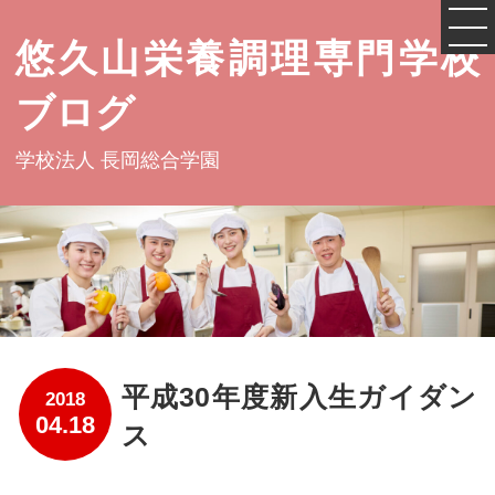
悠久山栄養調理専門学校
ブログ
学校法人 長岡総合学園
平成30年度新入生ガイダン
2018
04.18
ス