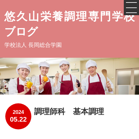
悠久山栄養調理専門学校
ブログ
学校法人 長岡総合学園
調理師科 基本調理
2024
05.22