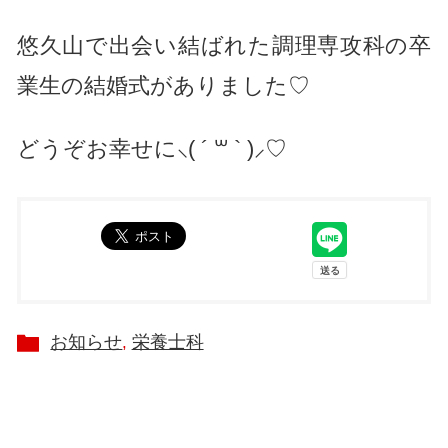
悠久山で出会い結ばれた調理専攻科の卒
業生の結婚式がありました♡
どうぞお幸せに⸜( ´ ꒳ ` )⸝♡︎
お知らせ
栄養士科