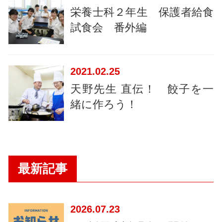
栄養士科２年生 保護者給食
試食会 番外編
2021
02.25
天野先生 直伝！ 餃子を一
緒に作ろう！
最新記事
2026
07.23