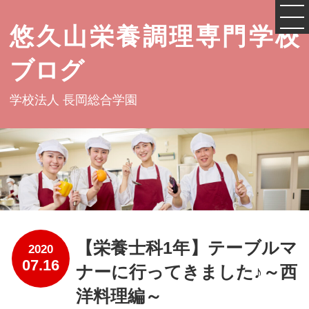
悠久山栄養調理専門学校
ブログ
学校法人 長岡総合学園
【栄養士科1年】テーブルマ
2020
07.16
ナーに行ってきました♪～西
洋料理編～