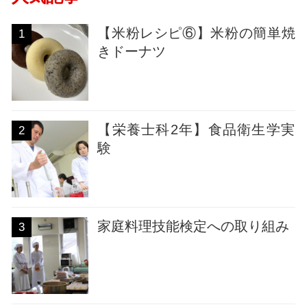
【米粉レシピ⑥】米粉の簡単焼
1
きドーナツ
【栄養士科2年】食品衛生学実
2
験
家庭料理技能検定への取り組み
3