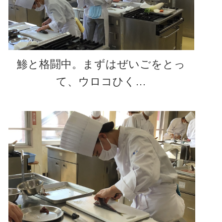
鯵と格闘中。まずはぜいごをとっ
て、ウロコひく…