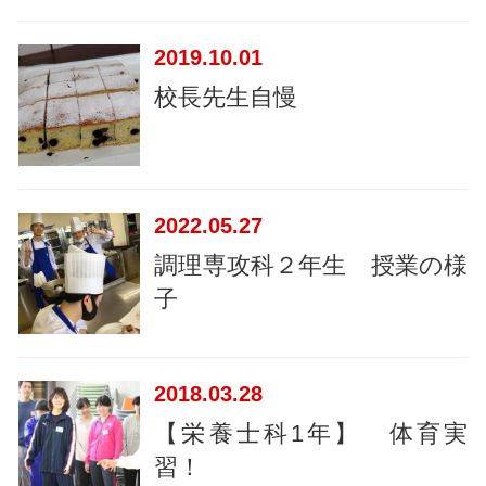
2019
10.01
校長先生自慢
2022
05.27
調理専攻科２年生 授業の様
子
2018
03.28
【栄養士科1年】 体育実
習！