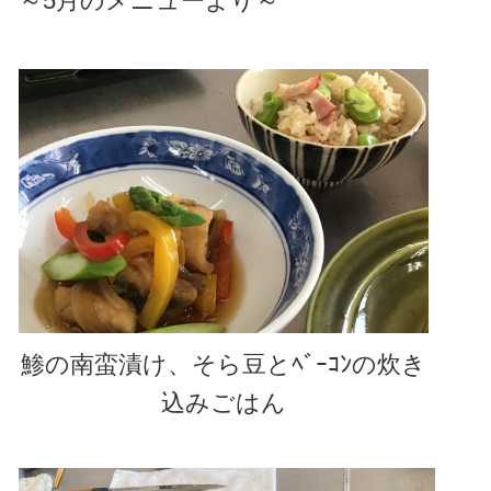
～5月のメニューより～
鯵の南蛮漬け、そら豆とﾍﾞｰｺﾝの炊き
込みごはん