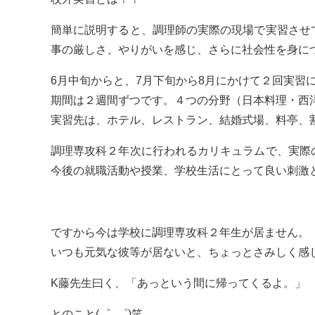
簡単に説明すると、調理師の実際の現場で実習させ
事の厳しさ、やりがいを感じ、さらに社会性を身につ
6月中旬からと、7月下旬から8月にかけて２回実習
期間は２週間ずつです。４つの分野（日本料理・西
実習先は、ホテル、レストラン、結婚式場、料亭、
調理専攻科２年次に行われるカリキュラムで、実際
今後の就職活動や授業、学校生活にとって良い刺激となり
ですから今は学校に調理専攻科２年生が居ません。
いつも元気な彼等が居ないと、ちょっとさみしく感
K藤先生曰く、「あっという間に帰ってくるよ。」
とのこと(゜_゜)笑