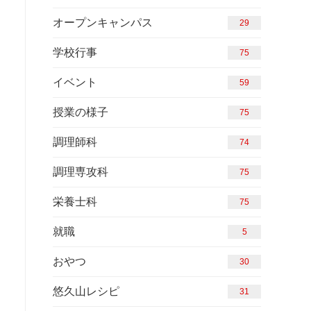
オープンキャンパス
29
学校行事
84
イベント
59
授業の様子
84
調理師科
74
調理専攻科
84
栄養士科
84
就職
5
おやつ
30
悠久山レシピ
31