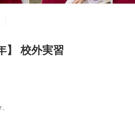
年】 校外実習
す。