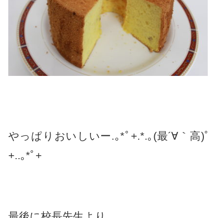
やっぱりおいしいー.｡*ﾟ+.*.｡(最´∀｀高)ﾟ
+..｡*ﾟ+
最後に校長先生より